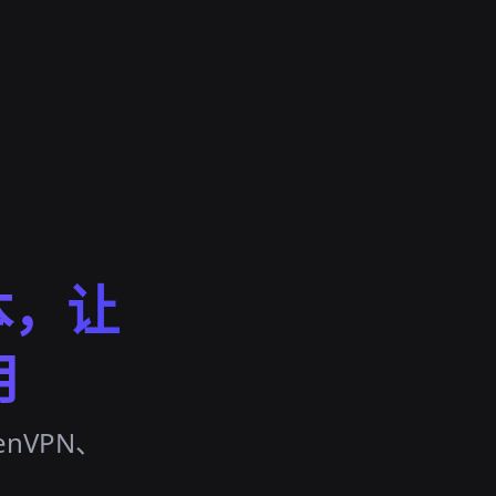
本，让
用
enVPN、