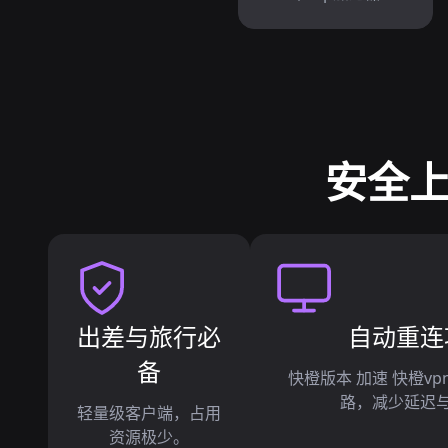
安全上
出差与旅行必
自动重连
备
快橙版本 加速 快橙vp
路，减少延迟
轻量级客户端，占用
资源极少。