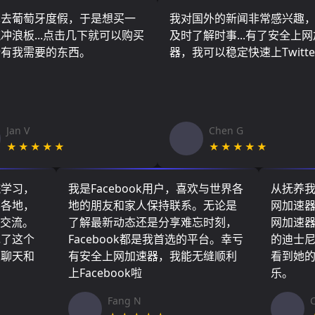
算去葡萄牙度假，于是想买一
我对国外的新闻非常感兴趣
冲浪板...点击几下就可以购买
及时了解时事...有了安全上
所有我需要的东西。
器，我可以稳定快速上Twitte
Jan V
Chen G
★★★★★
★★★★★
院学习，
我是Facebook用户，喜欢与世界各
从抚养
界各地，
地的朋友和家人保持联系。无论是
网加速
们交流。
了解最新动态还是分享难忘时刻，
网加速
现了这个
Facebook都是我首选的平台。幸亏
的迪士
友聊天和
有安全上网加速器，我能无缝顺利
看到她
上Facebook啦
乐。
Fang N